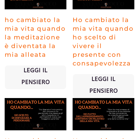
ho cambiato la
Ho cambiato la
mia vita quando
mia vita quando
la meditazione
ho scelto di
è diventata la
vivere il
mia alleata
presente con
consapevolezza
LEGGI IL
LEGGI IL
PENSIERO
PENSIERO