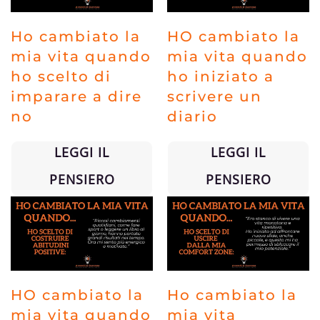
Ho cambiato la
HO cambiato la
mia vita quando
mia vita quando
ho scelto di
ho iniziato a
imparare a dire
scrivere un
no
diario
LEGGI IL
LEGGI IL
PENSIERO
PENSIERO
HO cambiato la
Ho cambiato la
mia vita quando
mia vita