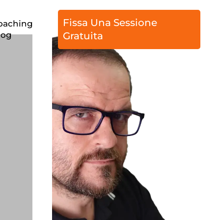
Fissa Una Sessione
oaching
log
Gratuita